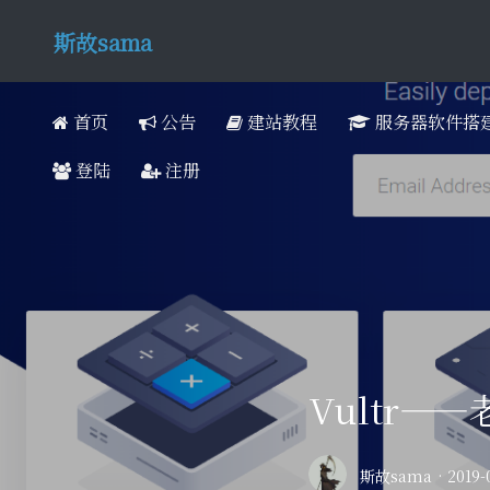
斯故sama
首页
公告
建站教程
服务器软件搭
登陆
注册
Vultr—
斯故sama
·
2019-