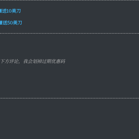
赠送10美刀
赠送50美刀
下方评论，我会划掉过期优惠码