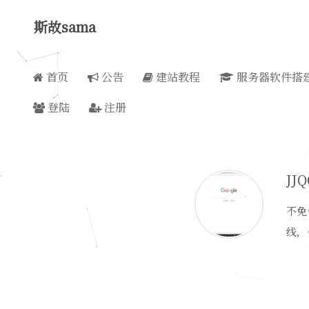
斯故sama
首页
公告
建站教程
服务器软件搭
登陆
注册
J
不免
线，