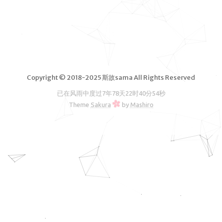
脑软件
VPS测
评
独立服务
器测评
Copyright © 2018-2025 斯故sama All Rights Reserved
文章归档
已在风雨中度过
7年78天22时40分54秒
友情链接
Theme
Sakura
by
Mashiro
RSS订阅
斯故服务
主机
机场
云盘
图床
邮箱