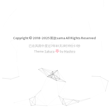
脑软件
VPS测
评
独立服务
器测评
Copyright © 2018-2025 斯故sama All Rights Reserved
文章归档
已在风雨中度过
7年81天2时39分51秒
友情链接
Theme
Sakura
by
Mashiro
RSS订阅
斯故服务
主机
机场
云盘
图床
邮箱