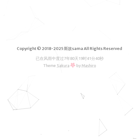
脑软件
VPS测
评
独立服务
器测评
Copyright © 2018-2025 斯故sama All Rights Reserved
文章归档
已在风雨中度过
7年80天19时41分40秒
友情链接
Theme
Sakura
by
Mashiro
RSS订阅
斯故服务
主机
机场
云盘
图床
邮箱