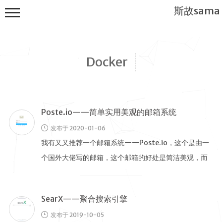
斯故sama
Docker
Poste.io——简单实用美观的邮箱系统
首页
发布于 2020-01-06
公告
我有又又推荐一个邮箱系统——Poste.io，这个是由一
建站教程
个国外大佬写的邮箱，这个邮箱的好处是简洁美观，而
WP
且还支持TSL 587端口 …
服务器
SearX——聚合搜索引擎
软件搭建
发布于 2019-10-05
实用电