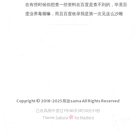
脑软件
在有些时候你想查一些资料在百度是查不到的，毕竟百
度业界毒瘤嘛，而且百度收录我是第一次见这么沙雕
VPS测
评
的，还要注册熊掌号才有可能收录；不像 …
独立服务
器测评
文章归档
友情链接
RSS订阅
斯故服务
主机
机场
Copyright © 2018-2025 斯故sama All Rights Reserved
云盘
已在风雨中度过
7年80天5时30分31秒
Theme
Sakura
by
Mashiro
图床
邮箱