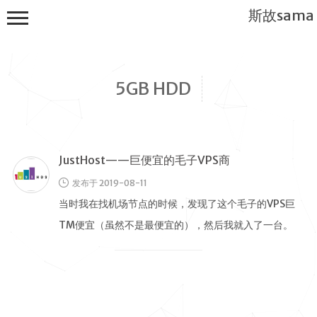
斯故sama
5GB HDD
JustHost——巨便宜的毛子VPS商
首页
发布于 2019-08-11
公告
当时我在找机场节点的时候，发现了这个毛子的VPS巨
建站教程
TM便宜（虽然不是最便宜的），然后我就入了一台。
WP
JustHost主页截图 还很 …
服务器
软件搭建
实用电