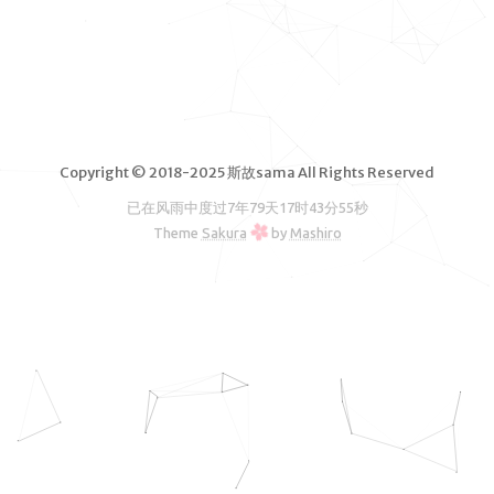
脑软件
VPS测
评
独立服务
器测评
Copyright © 2018-2025 斯故sama All Rights Reserved
文章归档
已在风雨中度过
7年79天17时43分55秒
友情链接
Theme
Sakura
by
Mashiro
RSS订阅
斯故服务
主机
机场
云盘
图床
邮箱