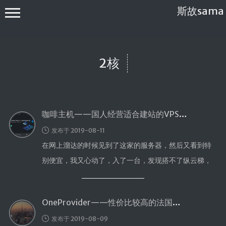
斯故sama
2核
咖啡主机——国人经营适合建站的VPS主机
首页
发布于 2019-08-11
公告
在网上溜达的时候见到了这家的服务器，然后又看到特
建站教程
别便宜，我又心动了，入了一台，发现搭不了纵云梯，
WP
导致我一脸懵逼。 咖啡主机主页截图 …
服务器
OneProvider——性价比较高的法国独服
软件搭建
发布于 2019-08-09
实用电