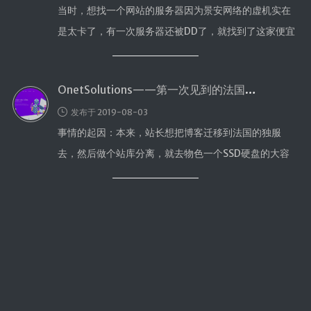
脑软件
当时，想找一个网站的服务器因为景安网络的虚机实在
是太卡了，有一次服务器还被DD了，就找到了这家便宜
VPS测
评
的法国独服。 OneProvid …
独立服务
器测评
OnetSolutions——第一次见到的法国骗子VPS商
文章归档
发布于 2019-08-03
事情的起因：本来，站长想把博客迁移到法国的独服
友情链接
去，然后做个站库分离，就去物色一个SSD硬盘的大容
RSS订阅
量法国VPS，然后真给我找到了，就 …
斯故服务
主机
机场
云盘
图床
邮箱