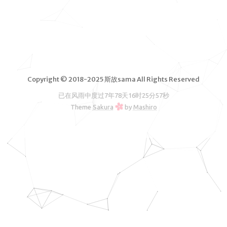
脑软件
VPS测
评
独立服务
器测评
Copyright © 2018-2025 斯故sama All Rights Reserved
文章归档
已在风雨中度过
7年78天16时25分57秒
友情链接
Theme
Sakura
by
Mashiro
RSS订阅
斯故服务
主机
机场
云盘
图床
邮箱