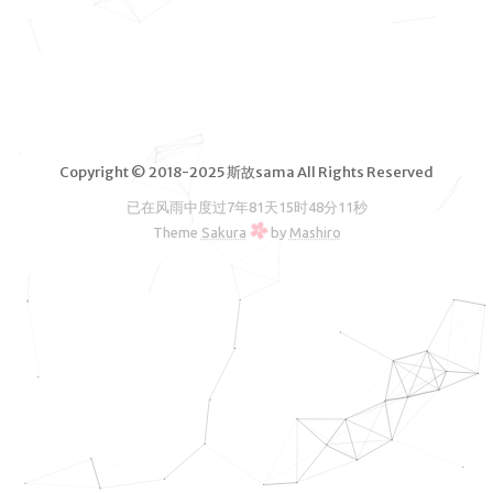
脑软件
VPS测
评
独立服务
器测评
Copyright © 2018-2025 斯故sama All Rights Reserved
文章归档
已在风雨中度过
7年81天15时48分11秒
友情链接
Theme
Sakura
by
Mashiro
RSS订阅
斯故服务
主机
机场
云盘
图床
邮箱