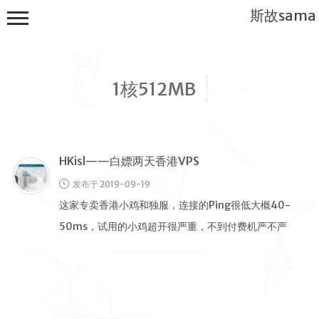
斯故sama
1核512MB
HKisl——白嫖两天香港VPS
首页
发布于 2019-09-19
公告
这家专卖香港小鸡和独服，连接的Ping很低大概40-
建站教程
50ms，试用的小鸡超开很严重，不到付费机严不严
WP
重，价格也很贵，一台最低要差不 …
服务器
软件搭建
实用电