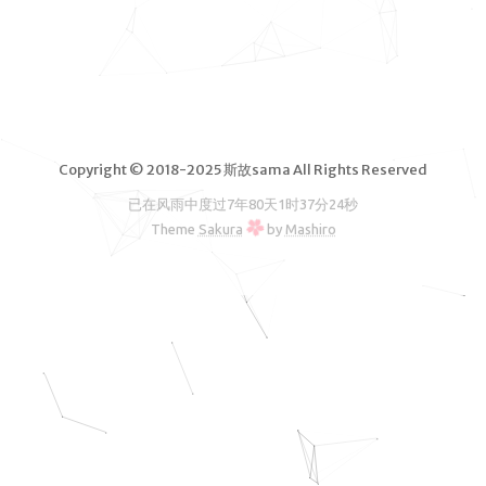
脑软件
VPS测
评
独立服务
器测评
Copyright © 2018-2025 斯故sama All Rights Reserved
文章归档
已在风雨中度过
7年80天1时37分24秒
友情链接
Theme
Sakura
by
Mashiro
RSS订阅
斯故服务
主机
机场
云盘
图床
邮箱