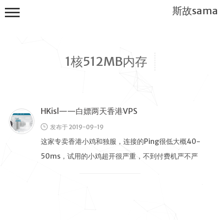
斯故sama
1核512MB内存
HKisl——白嫖两天香港VPS
首页
发布于 2019-09-19
公告
这家专卖香港小鸡和独服，连接的Ping很低大概40-
建站教程
50ms，试用的小鸡超开很严重，不到付费机严不严
WP
重，价格也很贵，一台最低要差不 …
服务器
软件搭建
实用电