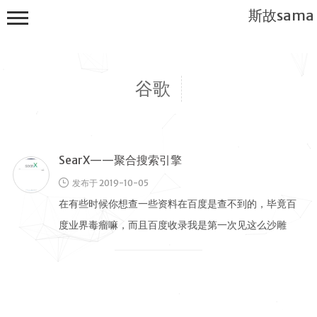
斯故sama
谷歌
SearX——聚合搜索引擎
首页
发布于 2019-10-05
公告
在有些时候你想查一些资料在百度是查不到的，毕竟百
建站教程
度业界毒瘤嘛，而且百度收录我是第一次见这么沙雕
WP
的，还要注册熊掌号才有可能收录；不像 …
服务器
软件搭建
实用电