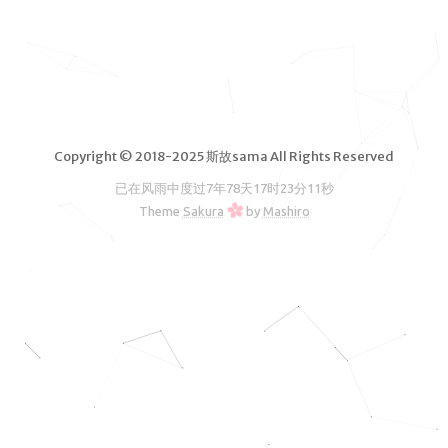
脑软件
VPS测
评
独立服务
器测评
Copyright © 2018-2025 斯故sama All Rights Reserved
文章归档
已在风雨中度过
7年78天17时23分12秒
友情链接
Theme
Sakura
by
Mashiro
RSS订阅
斯故服务
主机
机场
云盘
图床
邮箱