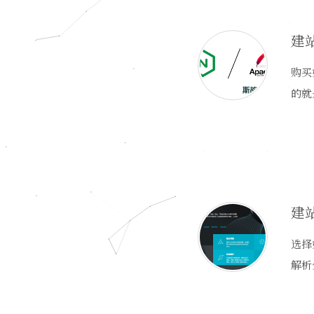
建
购买
的就
建
选择
解析