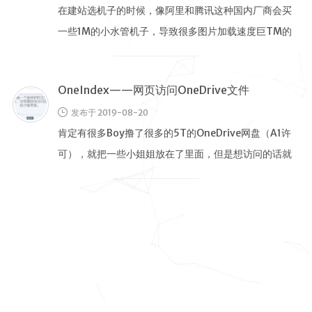
脑软件
在建站选机子的时候，像阿里和腾讯这种国内厂商会买
一些1M的小水管机子，导致很多图片加载速度巨TM的
VPS测
评
慢，所以就需要一个大水管的虚机来 …
独立服务
器测评
OneIndex——网页访问OneDrive文件
文章归档
发布于 2019-08-20
肯定有很多Boy撸了很多的5T的OneDrive网盘（A1许
友情链接
可），就把一些小姐姐放在了里面，但是想访问的话就
RSS订阅
得下载OneDrive …
斯故服务
主机
机场
云盘
图床
邮箱