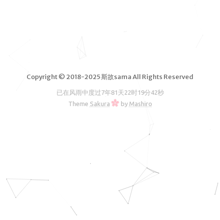
脑软件
VPS测
评
独立服务
器测评
Copyright © 2018-2025 斯故sama All Rights Reserved
文章归档
已在风雨中度过
7年81天22时19分42秒
友情链接
Theme
Sakura
by
Mashiro
RSS订阅
斯故服务
主机
机场
云盘
图床
邮箱