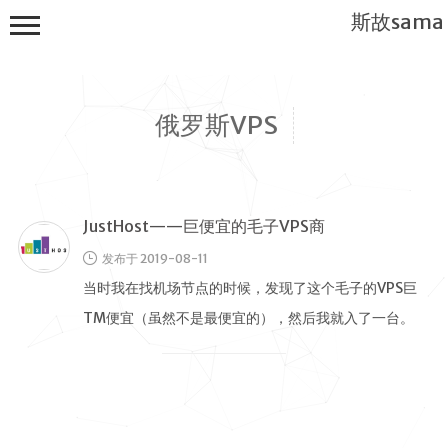
斯故sama
俄罗斯VPS
JustHost——巨便宜的毛子VPS商
首页
发布于 2019-08-11
公告
当时我在找机场节点的时候，发现了这个毛子的VPS巨
建站教程
TM便宜（虽然不是最便宜的），然后我就入了一台。
WP
JustHost主页截图 还很 …
服务器
软件搭建
实用电