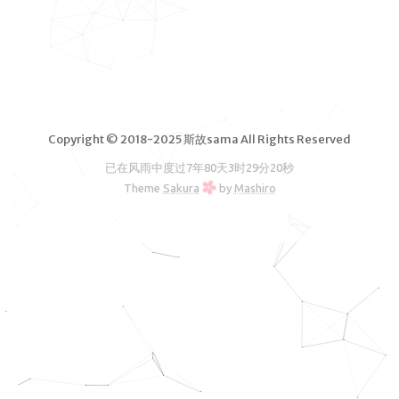
脑软件
VPS测
评
独立服务
器测评
Copyright © 2018-2025 斯故sama All Rights Reserved
文章归档
已在风雨中度过
7年80天3时29分20秒
友情链接
Theme
Sakura
by
Mashiro
RSS订阅
斯故服务
主机
机场
云盘
图床
邮箱