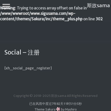
斯故sama
Warning
: Trying to access array offset on false in
/www/wwwroot/www.sigusama.com/wp-
content/themes/Sakura/inc/theme_plus.php
on line
302
Social – 注册
首页
公告
[xh_social_page_register]
建站教程
WP
服务器
Copyright © 2018-2025 斯故sama All Rights Reserved
软件搭建
已在风雨中度过
7年82天11时51分5秒
实用电
Theme
Sakura
by
Mashiro